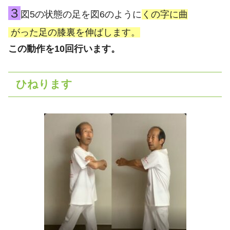
３
図5の状態の足を図6のように
くの字に曲
がった足の膝裏を伸ばします。
この動作を10回行います。
ひねります