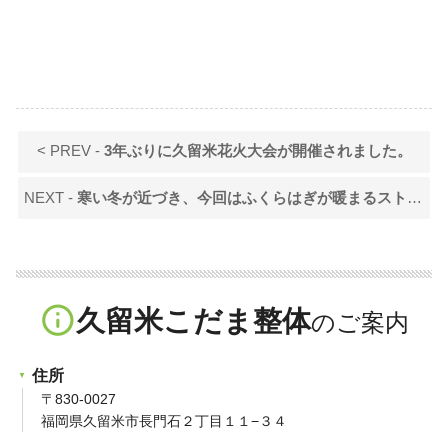
< PREV -
3年ぶりに久留米花火大会が開催されました。
NEXT -
寒い冬が近づき、今回はふくらはぎが暖まるストレッチについてお伝えします。
info_outline
久留米こだま整体
住所
〒830-0027
福岡県久留米市長門石２丁目１１−３４