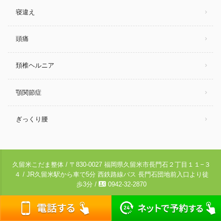
寝違え
頭痛
頚椎ヘルニア
顎関節症
ぎっくり腰
久留米こだま整体 / 〒830-0027 福岡県久留米市長門石２丁目１１−３
４ / JR久留米駅から車で5分 西鉄路線バス 長門石団地前入口より徒
contact_phone
歩3分 /
0942-32-2870
© 2021-2026
久留米市の久留米こだま整体