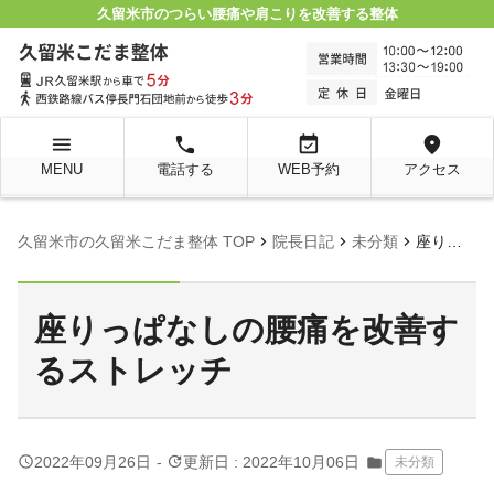
久留米市のつらい腰痛や肩こりを改善する整体
menu
local_phone
event_available
location_on
MENU
電話する
WEB予約
アクセス
chevron_right
chevron_right
chevron_right
久留米市の久留米こだま整体 TOP
院長日記
未分類
座りっぱなしの腰痛を改善するストレッチ
座りっぱなしの腰痛を改善す
るストレッチ
query_builder
update
2022年09月26日
-
更新日 : 2022年10月06日
folder
未分類