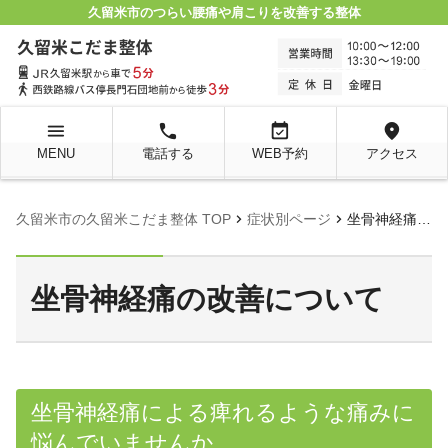
久留米市のつらい腰痛や肩こりを改善する整体
menu
local_phone
event_available
location_on
MENU
電話する
WEB予約
アクセス
chevron_right
chevron_right
久留米市の久留米こだま整体 TOP
症状別ページ
坐骨神経痛の改善について
坐骨神経痛の改善について
坐骨神経痛による痺れるような痛みに
悩んでいませんか