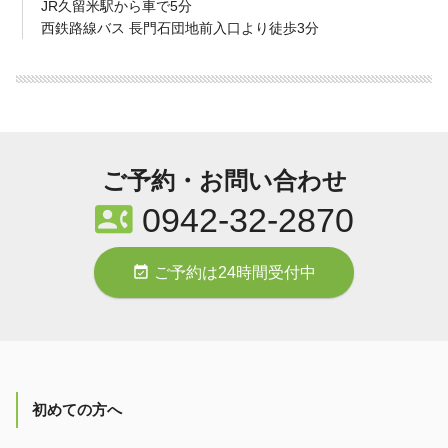
JR久留米駅から車で5分
西鉄路線バス 長門石団地前入口より徒歩3分
ご予約・お問い合わせ
contact_phone
0942-32-2870
event_available
ご予約は24時間受付中
初めての方へ