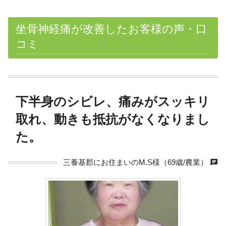
坐骨神経痛が改善したお客様の声・口
コミ
下半身のシビレ、痛みがスッキリ
取れ、動きも抵抗がなくなりまし
た。
chat
三養基郡にお住まいのM.S様（69歳/農業）