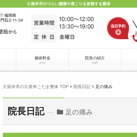
久留米市のつらい腰痛や肩こりを改善する整体
施術料金
院長の紹介
price
staff
chevron_right
chevron_right
久留米市の久留米こだま整体 TOP
院長日記
足の痛み
院長日記
足の痛み
folder