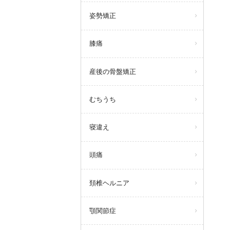
姿勢矯正
膝痛
産後の骨盤矯正
むちうち
寝違え
頭痛
頚椎ヘルニア
顎関節症