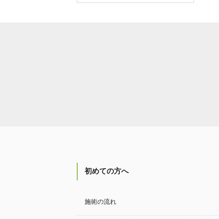
■
が定休日です。
来月（2026年7月）のお休み
2026年7月
日
月
火
水
木
金
土
1
2
3
4
5
6
7
8
9
10
11
12
13
14
15
16
17
18
19
20
21
22
23
24
25
26
27
28
29
30
31
■
が定休日です。
金曜日が定休日です。
初めての方へ
query_builder
2026年4月30日
今月のお休み（令和8年5月）
施術の流れ
2026年5月