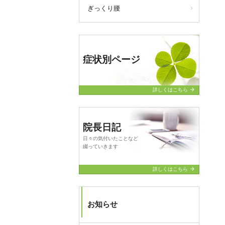
ぎっくり腰
症状別ページ
arrow_forward
詳しくはこちら
院長日記
日々の気付いたことなど
綴っていきます
arrow_forward
詳しくはこちら
お知らせ