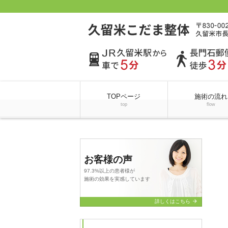
TOPページ
施術の流れ
top
flow
お客様の声
97.3%以上の患者様が
施術の効果を実感しています
arrow_forward
詳しくはこちら