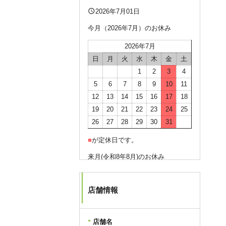
query_builder
2026年7月01日
今月（2026年7月）のお休み
2026年7月
日
月
火
水
木
金
土
1
2
3
4
5
6
7
8
9
10
11
12
13
14
15
16
17
18
19
20
21
22
23
24
25
26
27
28
29
30
31
■
が定休日です。
来月(令和8年8月)のお休み
2026年8月
日
月
火
水
木
金
土
店舗情報
1
2
3
4
5
6
7
8
店舗名
9
10
11
12
13
14
15