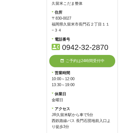
久留米こだま整体
16
17
18
19
20
21
22
住所
23
24
25
26
27
28
29
〒830-0027
30
31
福岡県久留米市長門石２丁目１１
−３４
■
が定休日です。
電話番号
日です。
金曜日は定休
contact_phone
0942-32-2870
event_available
query_builder
ご予約は24時間受付中
2026年5月31日
今月（2026年6月）のお休み
営業時間
10:00～12:00
2026年6月
13:30～19:00
日
月
火
水
木
金
土
休業日
1
2
3
4
5
6
金曜日
7
8
9
10
11
12
13
アクセス
14
15
16
17
18
19
20
JR久留米駅から車で5分
21
22
23
24
25
26
27
西鉄路線バス 長門石団地前入口よ
28
29
30
り徒歩3分