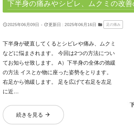
下半身の痛みやシビレ、ムクミの改善
query_builder
update
2025年06月09日
-
更新日 : 2025年06月16日
folder
足の痛み
下半身が硬直してくるとシビレや痛み、ムクミ
などに悩まされます。 今回は2つの方法につい
てお知らせ致します。 A）下半身の全体の弛緩
の方法 イスとか物に座った姿勢をとります。
右足から弛緩します。 足を広げて右足を左足
に近…
arrow_forward
続きを見る