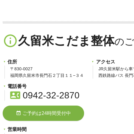
info_outline
久留米こだま整体
住所
アクセス
〒830-0027
JR久留米駅から車
福岡県久留米市長門石２丁目１１−３４
西鉄路線バス 長
電話番号
contact_phone
0942-32-2870
event_available
ご予約は24時間受付中
営業時間